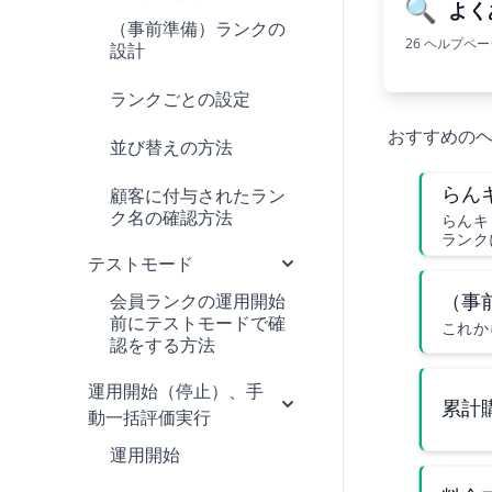
🔍
よく
（事前準備）ランクの
26 ヘルプペ
設計
ランクごとの設定
おすすめの
並び替えの方法
らん
顧客に付与されたラン
ク名の確認方法
らんキ
ランク
テストモード
（事
会員ランクの運用開始
前にテストモードで確
これか
認をする方法
運用開始（停止）、手
累計
動一括評価実行
運用開始