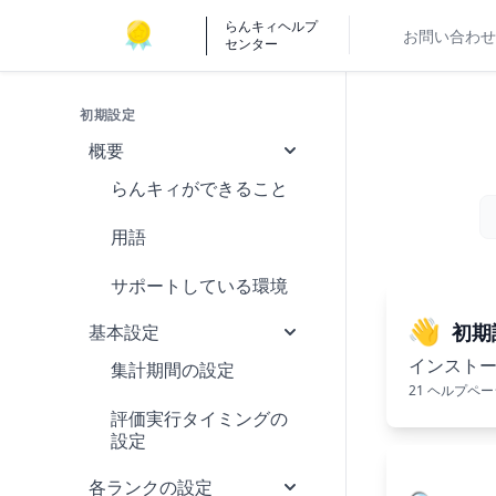
らんキィヘルプ
お問い合わせ
センター
初期設定
概要
らんキィができること
用語
サポートしている環境
👋
初期
基本設定
インスト
集計期間の設定
21 ヘルプペ
評価実行タイミングの
設定
各ランクの設定